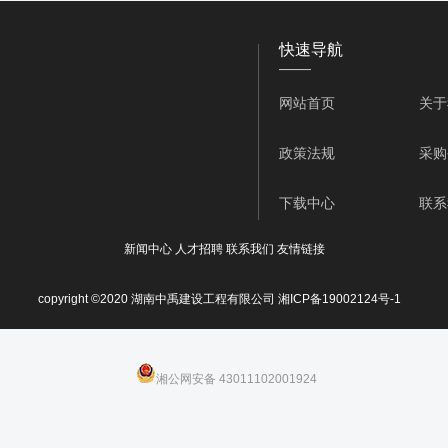
省内外建筑市场占有了一席之地，赢得了广大建设主管单位及工
市“重合同、守信用”单位；列选水利部AAA级信用企业；荣获2
快速导航
利建设市场红名单单位；2021年8月被评为水利安全化标准一级单位
——
”；2022年7月被湖南省水利厅评选为2021年度湖南省水利建设市场
为优秀项目经理。
网站首页
关于
，承接了数十项大型的工程，取得了多项荣誉称号，积累了丰富
龙溪段治理工程；永州市冷水滩区2014年农村饮水安全项目；永
政策法规
采购
市“水利建设文明工地”。攸县湖沙垅小一型病险水库除险工程；长沙
省张家界市花岩泵站更新改造工程（永安站）施工；湖南省花垣县
下载中心
联系
、新埠头、潭溪、柑子四座水电站增效扩容改造工程；浏阳市横
南繁科研育种园田间工程建设施工项目第二标段；长沙市望城区 2
新闻中心
人才招聘
联系我们
友情链接
江流域综合治理工程；长沙市望城区茶亭镇自来水厂第二期扩建
年度实施项目）第十三标段施工；湖南省耒阳市中小河流治理项目
copyright ©2020 湖南中禹建设工程有限公司
湘ICP备19002124号-1
程设计施工总承包；湖南省洣水衡东县黎明保护圈治理工程第二
域综合治理工程(浏阳市段)第一标段工程项目被长沙市水利局评为20
湘公网安备 43011102001924
司员工组成一个团结的战斗团体，下设工程质安部、工程管理部
新技术开发部、物资部、财务部、设计部、宣传部以及办公室等
谋发展，提高企业知名度，并通过对公司员工的技术教育和知识