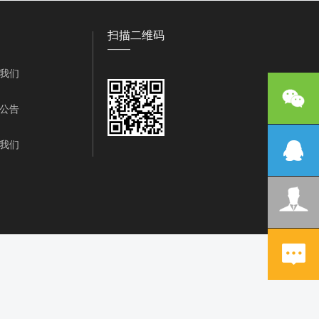
商质检部门的好评，连续9年
016年度湖南省水利工程“优
扫描二维码
；2021年9月荣获中国水利
——
信用评价为A+单位。2023年3
我们
的施工经验，掌握了各种新型
州市零陵区2014年农村饮水
公告
县2014年度金佛庵等29座
新桥项目区2014年坡耕地水
我们
山头水厂扩网工程；湖南省烂
018 年度农村自来水茶亭
工程施工；湖南省洞庭湖区共
小水耒阳市二期治理工程；东莞
期等项目全部验收合格，合格
21年度长沙市水利建设文明工
、经营开发部、工程业务部、
十三个部门，负责公司的总体
考核，强化公司上至领导下到