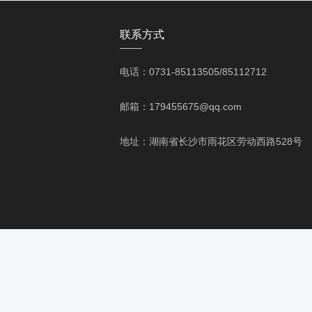
成绩的基础上，不懈努力、开拓进取，在
被评为湖南省“重合同、守信用”单位及长沙
联系方式
秀企业”称号；湖南省2018年度湖南省水
——
企业协会2019-2020年度“优秀水利企业
月公司两名员工被中国水利工程协会评选
电话：0731-85113505/85112712
公司自成立以来，不断谋求新的发展
施工技术。公司承建的湖南省蓝山县舜水河
邮箱：179455675@qq.com
安全项目施工二标等项目获得2014年永州
小二型水库除险加固工程施工10标；湖南
地址：湖南省长沙市雨花区劳动西路528号
土流失综合治理工程施工；宁乡县百叶坡
泥湖撇洪河宁乡二期治理工程施工；湖南省
镇管网延伸工程施工；湖南省湘乡市石狮
双茶垸蓄洪安全建设一期工程（2020 
市沙田镇福禄沙村洲仔涌河道综合整治工
率100%。2022年7月湖南省捞刀河流
地。
公司由一支强有力的领导班子带领公
多种经营部、监察审计部、劳动人事部、
规划及运营。公司狠抓质量关，求信誉，